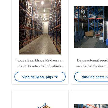
Koude Zaal Minus Rekken van
De geautomatiseer
de 25 Graden de Industriële
van de het Systeem I
Pallet, Palletgrootte 1200 X
Pallet van de Opslag
Vind de beste prijs
Vind de beste p
1000mm
voor Pakhu