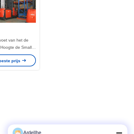
voet van het de
n Hoogte de Smalle
triële van de het
beste prijs
ring Ruimte & de
dskrachten
Ardellhe