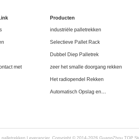
Link
Producten
s
industriële palletrekken
en
Selectieve Pallet Rack
Dubbel Diep Palletrek
ntact met
zeer het smalle doorgang rekken
Het radiopendel Rekken
Automatisch Opslag en
Herwinningssysteem
le palletrekken Leverancier. Copyright © 2014-2026 GuangZhou TOP St