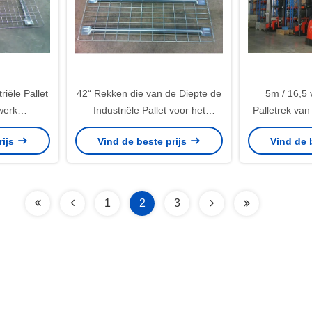
iële Pallet
42“ Rekken die van de Diepte de
5m / 16,5 
werk
Industriële Pallet voor het
Palletrek va
ken voor
Metaalmateriaal van het
Ailse Indus
rijs
Vind de beste prijs
Vind de 
horten
Opslagrek opschorten
Systeembespa
Arbei
1
2
3