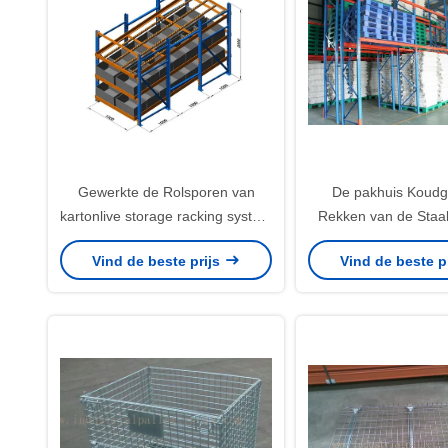
Gewerkte de Rolsporen van
De pakhuis Koudg
kartonlive storage racking system
Rekken van de Staal
with/Steegverdelers
het Bespuiten, 800K
Vind de beste prijs
Vind de beste p