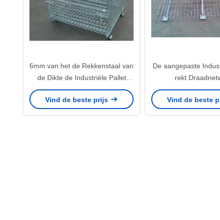
6mm van het de Rekkenstaal van
De aangepaste Industr
de Dikte de Industriële Pallet
rekt Draadnet
Stapelbare Containers van het
Decking/Draaddek
Vind de beste prijs
Vind de beste p
de Draadnetwerk
Metaal het Opsc