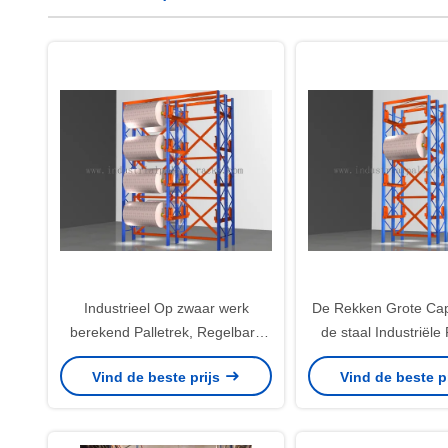
Industrieel Op zwaar werk
De Rekken Grote Capa
berekend Palletrek, Regelbare
de staal Industriële 
Rolling Opslagrekken
Nevelverf
Vind de beste prijs
Vind de beste p