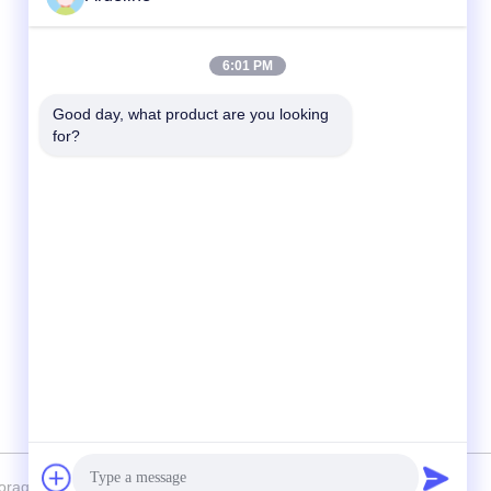
Snel contact
6:01 PM
Tel
Good day, what product are you looking 
for?
+8613798057562
E-mail
ardellhe@vip.163.com
Adres
Litian Building, Zhoumen North Road, Liwan
District, Guangzhou, China
orage Equipment Co., Ltd Allemaal. Alle rechten voorbehouden.