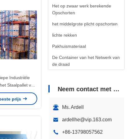
Het op zwaar werk berekende
Opschorten
het middelgrote plicht opschorten
lichte rekken
Pakhuismateriaal
De Container van het Netwerk van
de draad
epe Industriële
het Staalpallet van
Neem contact met ons op
pslag het Rekken
beste prijs
Ms. Ardell
ardellhe@vip.163.com
+86-13798057562