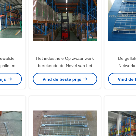
ewalste
Het industriële Op zwaar werk
De gefla
pallet met
berekende de Nevel van het
Netwerkd
G - 5000KG
Palletrek Schilderen met
Staaldraad v
rijs
Vind de beste prijs
Vind de 
Mezzanine Vloerenvoorraad
Industriël
berekende Ca