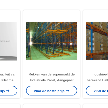
citeit van
Rekken van de supermarkt de
Industriee
Pallet met
Industriële Pallet, Aangepast
berekend Pal
fundamenteel Opslagsysteem
Staal met Re
rijs
Vind de beste prijs
Vind de 