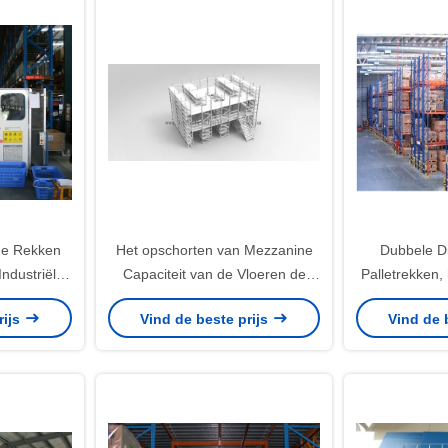
de Rekken
Het opschorten van Mezzanine
Dubbele Di
ndustriële
Capaciteit van de Vloeren de
Palletrekken, 
herwinning
Lichte Plicht 450LBS/200kg per
de Pakhuiso
rijs
Vind de beste prijs
Vind de 
is
Plank