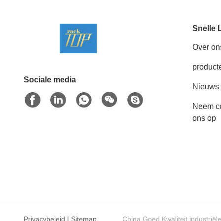
Snelle 
Over on
product
Sociale media
Nieuws
Neem co
ons op
Privacybeleid
|
Sitemap
China Goed Kwaliteit industrië