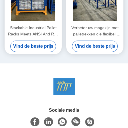
Stackable Industrial Pallet
Verbeter uw magazijn met
Racks Meets ANSI And RMI
palletrekken die flexibel,
Standards For Customized
schaalbaar en gebouwd zijn
Vind de beste prijs
Vind de beste prijs
Storage Solutions
voor industriële opslag met
hoge prestaties.
Sociale media