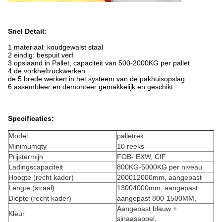
Snel Detail:
1 materiaal: koudgewalst staal
2 eindig: bespuit verf
3 opslaand in Pallet, capaciteit van 500-2000KG per pallet
4 de vorkheftruckwerken
de 5 brede werken in het systeem van de pakhuisopslag
6 assembleer en demonteer gemakkelijk en geschikt
Specificaties:
Model
palletrek
Minimumqty
10 reeks
Prijstermijn
FOB- EXW, CIF
Ladingscapaciteit
800KG-5000KG per niveau
Hoogte (recht kader)
200012000mm, aangepast
Lengte (straal)
13004000mm, aangepast
Diepte (recht kader)
aangepast 800-1500MM,
Aangepast blauw +
Kleur
sinaasappel,