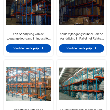
één Aandrijving van de
beide zijtoegangsdubbel - diepe
toegangsdoorgang in industriële
Aandrijving in Pallet het Rekken
palletrekken voor pakhuisopslag,
voor industriële opslag
1500KG
Vind de beste prijs
Vind de beste prijs
Aandrijving van de de
Koude ruimte het Op zwaar werk