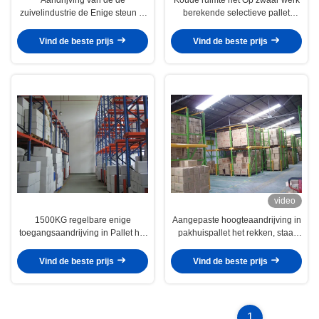
zuivelindustrie de Enige steun in
berekende selectieve pallet
rek met voorraadbeweging, 10m
rekken met dubbele zijsteun
Vind de beste prijs
Vind de beste prijs
video
1500KG regelbare enige
Aangepaste hoogteaandrijving in
toegangsaandrijving in Pallet het
pakhuispallet het rekken, staal
Rekken met vorkheftruck het
het rekken systeem
werken
Vind de beste prijs
Vind de beste prijs
1