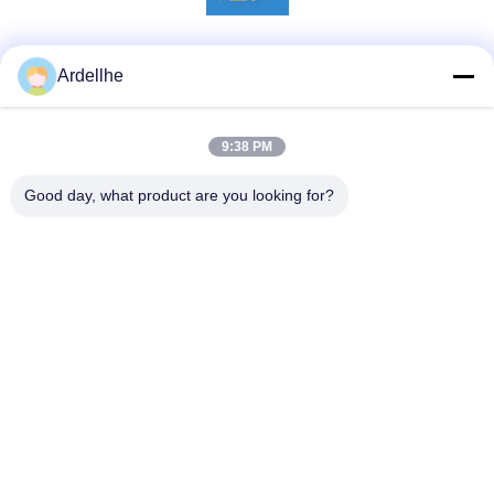
Sociale media
Ardellhe
9:38 PM
Snel contact
Good day, what product are you looking for?
Tel
+8613798057562
E-mail
ardellhe@vip.163.com
Adres
Litian Building, Zhoumen North Road, Liwan District,
Guangzhou, China
Privacybeleid
|
Sitemap