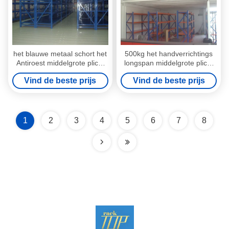
het blauwe metaal schort het
500kg het handverrichtings
Antiroest middelgrote plicht
longspan middelgrote plicht
opschorten met
opschorten met houten
Vind de beste prijs
Vind de beste prijs
gebeëindigde op nevelverf
planken
1
2
3
4
5
6
7
8