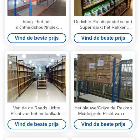
hoog - het het
De lichte Plichtsgondel schort
dichtheidshout/triplex
Supermarkt het Rekken
schorten middelgroot plichts
Eiland/Beëindigeneenheden
Vind de beste prijs
Vind de beste prijs
opschortend opslag het
5 Niveaus elk op
rekken systeem op
Van de de Raads Lichte
Het blauwe/Grijze de Rekken
Plicht van het metaalkader
Middelgrote Plicht van de
Houten het Opschorten/de
Staalopslag Opschorten in
Vind de beste prijs
Vind de beste prijs
Vertoningsrekken voor
Pakhuisbeheer
Kruidenierswinkelopslag