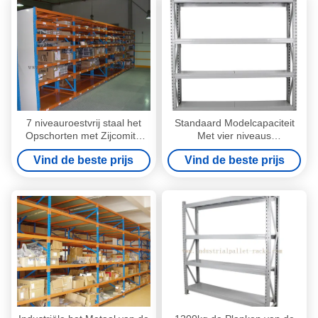
7 niveauroestvrij staal het
Standaard Modelcapaciteit
Opschorten met Zijcomité
Met vier niveaus
Blauwe/Oranje/Grijze Kleur
450LBS/200kg per Planken
Vind de beste prijs
Vind de beste prijs
het Middelgrote Plicht
Opschorten