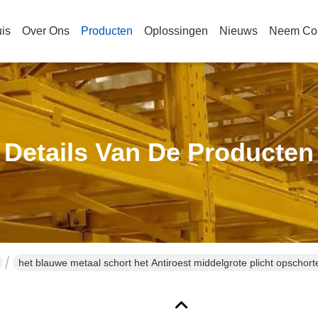
is
Over Ons
Producten
Oplossingen
Nieuws
Neem Con
Details Van De Producten
het blauwe metaal schort het Antiroest middelgrote plicht opschor