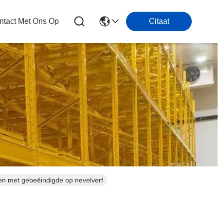
tact Met Ons Op
Citaat
ten met gebeëindigde op nevelverf