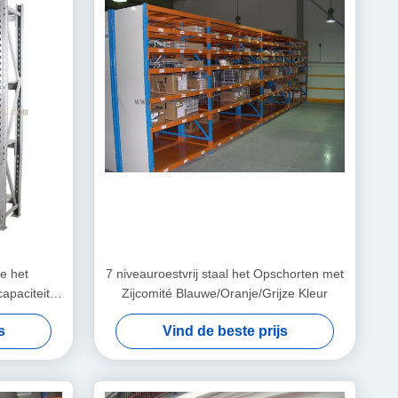
e het
7 niveauroestvrij staal het Opschorten met
apaciteit
Zijcomité Blauwe/Oranje/Grijze Kleur
s
Vind de beste prijs