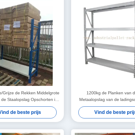
e/Grijze de Rekken Middelgrote
1200kg de Planken van d
n de Staalopslag Opschorten in
Metaalopslag van de ladingsc
Pakhuisbeheer
voor WMS-Systeem
Vind de beste prijs
Vind de beste prij