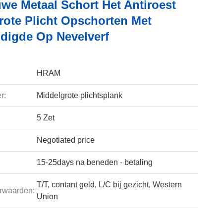
uwe Metaal Schort Het Antiroest
rote Plicht Opschorten Met
digde Op Nevelverf
HRAM
r:
Middelgrote plichtsplank
5 Zet
Negotiated price
15-25days na beneden - betaling
T/T, contant geld, L/C bij gezicht, Western
rwaarden:
Union