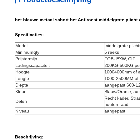
het blauwe metaal schort het Antiroest middelgrote plich
Specificaties:
Model
middelgrote plich
Minimumqty
5 reeks
Prijstermijn
FOB- EXW, CIF
Ladingscapaciteit
200KG-500KG per
Hoogte
10004000mm of 
Lengte
1000-2500MM of 
Diepte
aangepast 600-
Kleur
Blauw/Oranje, aa
Recht kader, Straa
Delen
houten raad
Niveau
aangepast
Beschrijving: