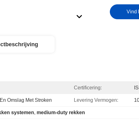
Vind 
ctbeschrijving
Certificering:
I
s En Omslag Met Stroken
Levering Vermogen:
1
ekken systemen
, 
medium-duty rekken