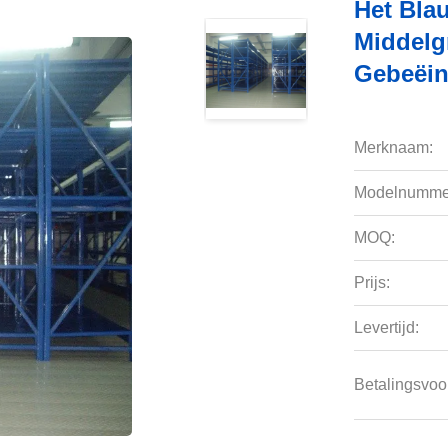
Het Bla
Middelg
Gebeëin
Merknaam:
Modelnumme
MOQ:
Prijs:
Levertijd:
Betalingsvoo