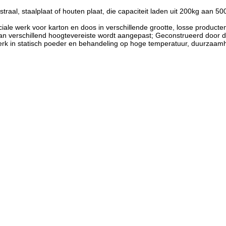
 straal, staalplaat of houten plaat, die capaciteit laden uit 200kg a
iale werk voor karton en doos in verschillende grootte, losse producte
n verschillend hoogtevereiste wordt aangepast; Geconstrueerd door de
 werk in statisch poeder en behandeling op hoge temperatuur, duurzaamh