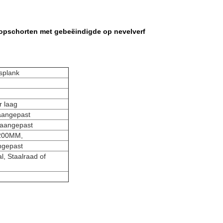
t opschorten met gebeëindigde op nevelverf
tsplank
 laag
aangepast
aangepast
1200MM,
ngepast
l, Staalraad of