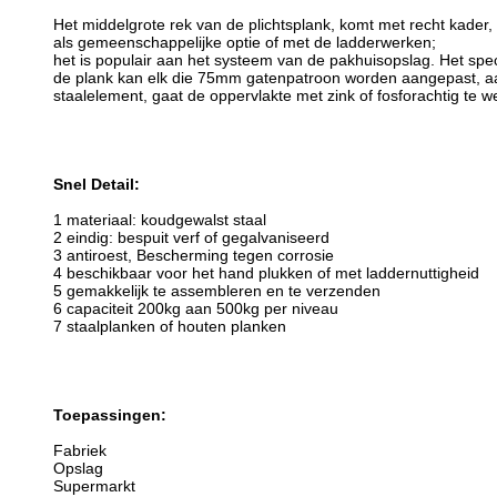
Het middelgrote rek van de plichtsplank, komt met recht kader,
als gemeenschappelijke optie of met de ladderwerken;
het is populair aan het systeem van de pakhuisopslag. Het spec
de plank kan elk die 75mm gatenpatroon worden aangepast, aa
staalelement, gaat de oppervlakte met zink of fosforachtig te
Snel Detail:
1 materiaal: koudgewalst staal
2 eindig: bespuit verf of gegalvaniseerd
3 antiroest, Bescherming tegen corrosie
4 beschikbaar voor het hand plukken of met laddernuttigheid
5 gemakkelijk te assembleren en te verzenden
6 capaciteit 200kg aan 500kg per niveau
7 staalplanken of houten planken
Toepassingen:
Fabriek
Opslag
Supermarkt