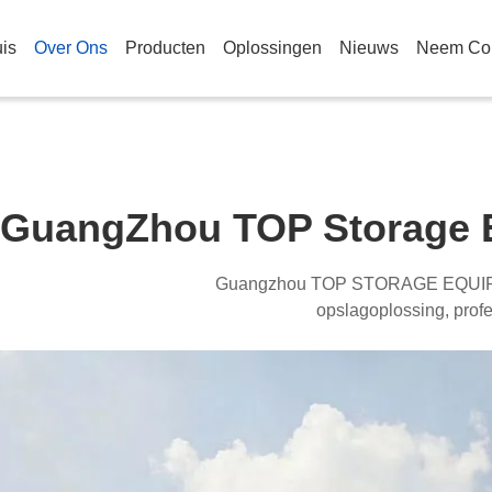
is
Over Ons
Producten
Oplossingen
Nieuws
Neem Con
GuangZhou TOP Storage E
Guangzhou TOP STORAGE EQUIP
opslagoplossing, profess