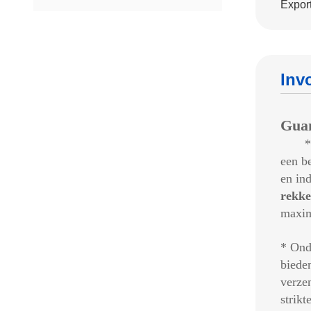
Export
Inv
Gua
*
een b
en ind
rekke
maxim
* Ond
biede
verze
strikt