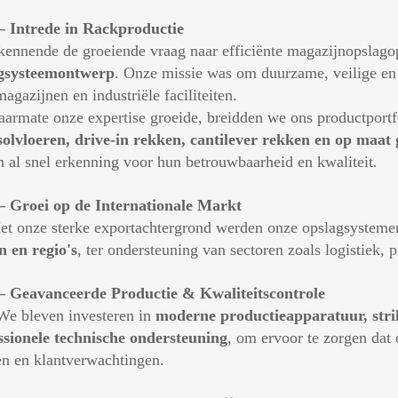
– Intrede in Rackproductie
nnende de groeiende vraag naar efficiënte magazijnopslagop
gsysteemontwerp
. Onze missie was om duurzame, veilige en 
agazijnen en industriële faciliteiten.
mate onze expertise groeide, breidden we ons productportf
solvloeren, drive-in rekken, cantilever rekken en op maat
n al snel erkenning voor hun betrouwbaarheid en kwaliteit.
– Groei op de Internationale Markt
onze sterke exportachtergrond werden onze opslagsystemen 
n en regio's
, ter ondersteuning van sectoren zoals logistiek,
– Geavanceerde Productie & Kwaliteitscontrole
bleven investeren in
moderne productieapparatuur, strik
ssionele technische ondersteuning
, om ervoor te zorgen dat
n en klantverwachtingen.