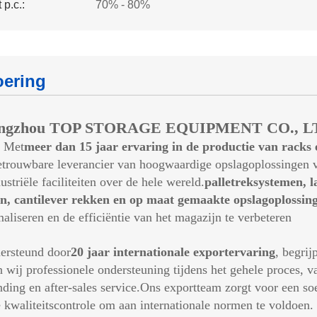
 p.c.:
70% - 80%
oering
ngzhou TOP STORAGE EQUIPMENT CO., L
 Met
meer dan 15 jaar ervaring in de productie van racks
etrouwbare leverancier van hoogwaardige opslagoplossingen vo
ustriële faciliteiten over de hele wereld.
palletreksystemen, l
n, cantilever rekken en op maat gemaakte opslagoplossin
aliseren en de efficiëntie van het magazijn te verbeteren
ersteund door
20 jaar internationale exportervaring
, begri
n wij professionele ondersteuning tijdens het gehele proces, v
nding en after-sales service.Ons exportteam zorgt voor een s
e kwaliteitscontrole om aan internationale normen te voldoen.