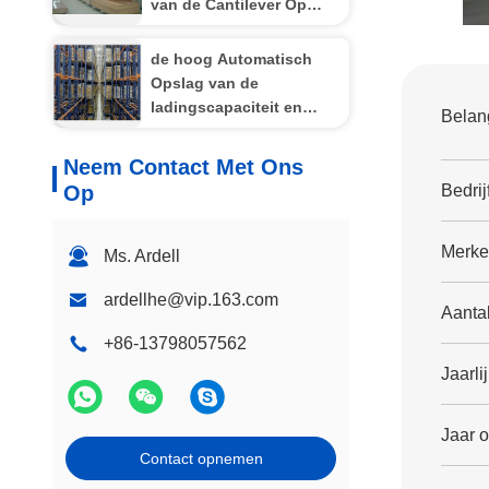
van de Cantilever Op
zwaar werk berekende
Pallet/Lang Aluminium
de hoog Automatisch
Opslag van de
ladingscapaciteit en
Belang
Herwinningssysteem
voor industriële opslag,
Neem Contact Met Ons
4000kg
Op
Bedrij
Merk
Ms. Ardell
ardellhe@vip.163.com
Aanta
+86-13798057562
Jaarli
Jaar o
Contact opnemen