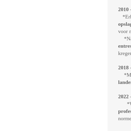
2010 
*Erke
opsla
voor m
*Naar
entre
krege
2018 
*Met 
lande
2022 
*We 
profe
norme