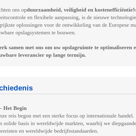
chten ons op
duurzaamheid, veiligheid en kostenefficiëntie
M
teitscontrole en flexibele aanpassing, is de nieuwe technolo
grijkste oplossingen voor de ontwikkeling van de Europese ma
uwbare opslagsystemen te bouwen.
rk samen met ons om uw opslagruimte te optimaliseren en
uwbare leverancier op lange termijn
.
chiedenis
– Het Begin
 reis begon met een sterke focus op internationale handel
n solide basis in wereldwijde markten, waarbij we diepgaande 
vereisten en wereldwijde bedrijfsstandaarden.