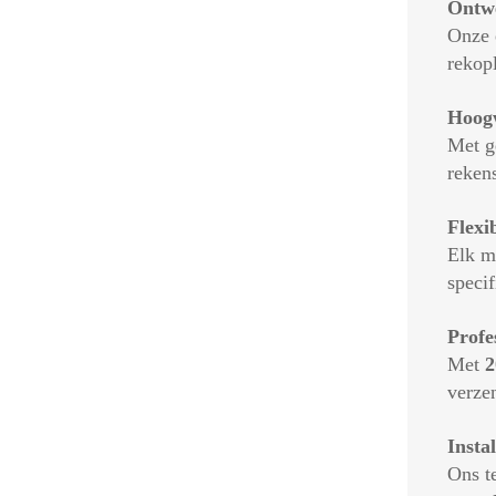
Ontwe
Onze 
rekop
Hoogw
Met g
reken
Flexi
Elk m
speci
Profe
Met
2
verze
Insta
Ons te