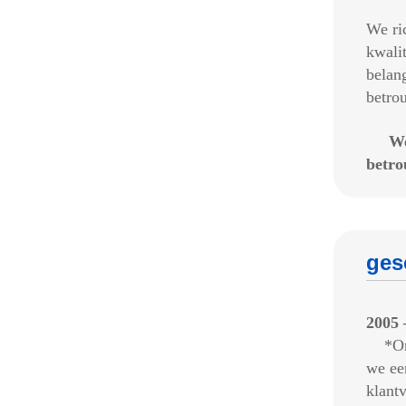
We ri
kwali
belan
betro
We
betro
ges
2005 
*Onze
we ee
klant