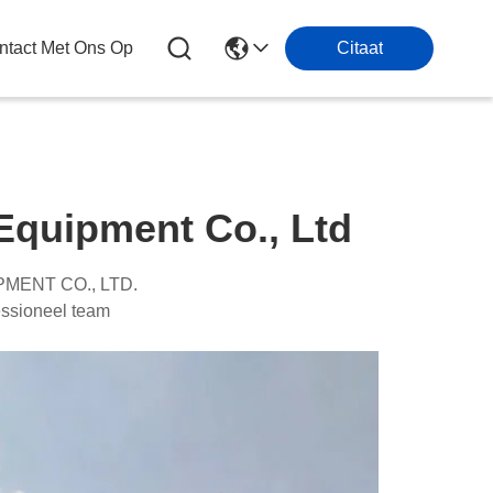
tact Met Ons Op
Citaat
quipment Co., Ltd
MENT CO., LTD.
ioneel team