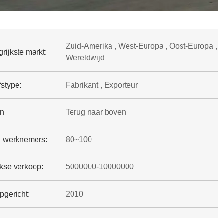
Zuid-Amerika , West-Europa , Oost-Europa , 
rijkste markt:
Wereldwijd
fstype:
Fabrikant , Exporteur
en
Terug naar boven
l werknemers:
80~100
jkse verkoop:
5000000-10000000
pgericht:
2010