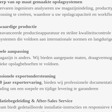
rp van op maat gemaakte opslagsystemen
ervaren ingenieurs analyseren uw magazijnindeling, productty
lossing te creëren, waardoor u uw opslagcapaciteit en workflo
aardige productie
eavanceerde productieapparatuur en strikte kwaliteitscontrol
systemen die voldoen aan internationale normen en langdurige 
bele aanpassing
agazijn is anders. Wij bieden aangepaste maten, draagvermo
fieke opslagbehoeften te voldoen.
ssionele exportondersteuning
0 jaar exportervaring
, bieden wij professionele documentat
nding om een soepele en tijdige levering te garanderen
llatiebegeleiding & After-Sales Service
am biedt gedetailleerde installatie-instructies en responsiev