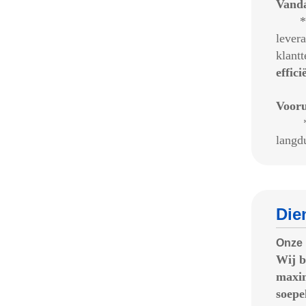
Vanda
*M
lever
klant
effici
Vooru
*We z
langd
Die
Onze 
Wij 
maxim
soepe