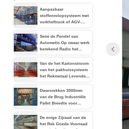
Aanpasbaar
stoffenrolopsysteem met
vorkheftruck of AGV-
operatie voor
middelgrote en kleine
Semi de Pendel van
magazijnruimte
Autometic Op zwaar werk
berekend Radio het
Rekken Systeem voor
Industrieel Opslagbeheer
Van de het Kartonstroom
van het pakhuissysteem
het Rekmetaal Levende
het Plukken Opslag voor
Handernst
Dwarsrekken 3500mm
van de Brug Industriële
Pallet Breedte voor
Bewogen Vorkheftruck
De enige Zijraad van de
het Rek Goede Voorraad