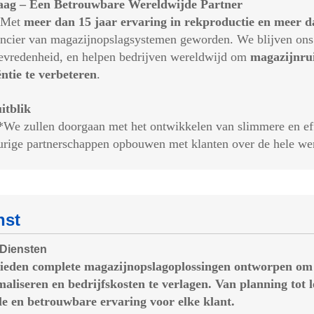
ag – Een Betrouwbare Wereldwijde Partner
et
meer dan 15 jaar ervaring in rekproductie en meer da
ancier van magazijnopslagsystemen geworden. We blijven ons i
tevredenheid, en helpen bedrijven wereldwijd om
magazijnrui
ëntie te verbeteren
.
itblik
ullen doorgaan met het ontwikkelen van slimmere en effic
urige partnerschappen opbouwen met klanten over de hele we
nst
Diensten
bieden
complete magazijnopslagoplossingen
ontworpen om de
aliseren en bedrijfskosten te verlagen. Van planning tot l
le en betrouwbare ervaring voor elke klant.