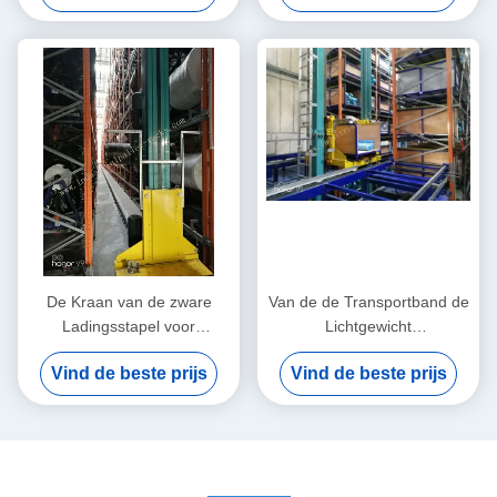
voor Fabriek
De Kraan van de zware
Van de de Transportband de
Ladingsstapel voor
Lichtgewicht
Geautomatiseerde Opslag
Geautomatiseerde Opslag
Vind de beste prijs
Vind de beste prijs
en Herwinningssysteem
en Herwinning van het
Lopende Snelheid
kettingslatje Opslag van
300M/MIN
Systeem Multiniveaus