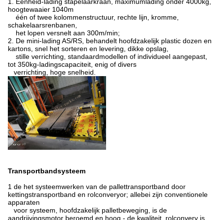
1. Eenheid-lading stapelaarkraan, maximumlading onder 4000kg,
hoogtewaaier 1040m
één of twee kolommenstructuur, rechte lijn, kromme,
schakelaarsrenbanen,
het lopen versnelt aan 300m/min;
2. De mini-lading AS/RS, behandelt hoofdzakelijk plastic dozen en
kartons, snel het sorteren en levering, dikke opslag,
stille verrichting, standaardmodellen of individueel aangepast,
tot 350kg-ladingscapaciteit, enig of divers
verrichting, hoge snelheid.
Transportbandsysteem
1 de het systeemwerken van de pallettransportband door
kettingstransportband en rolconveryor; allebei zijn conventionele
apparaten
voor systeem, hoofdzakelijk palletbeweging, is de
aandrijvingsmotor beroemd en hoog - de kwaliteit, rolconvery is