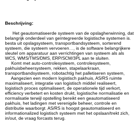
Beschrijving:
Het geautomatiseerde systeem van de opslagherwinning, dat
belangrijk onderdeel van geïntegreerde logistische systemen is.
besta uit opslagsysteem, transportbandsysteem, sorterend
systeem, die systeem vervoeren…, is de software belangrijkere
sleutel om apparatuur aan verrichtingen van systeem als als
WCS, WMS/TMS/DMS, ERP/SCM/3PL aan te sluiten.
Komt met auto-controlesysteem, controlesysteem,
pakhuisbeheersysteem, rekken, stapelaarkraan,
transportbandsysteem, robotachtig het palletiseren systeem,
Aangezien een modern logistisch pakhuis, AS/RS ruimte
maximaliseert, integratie van logistisch middel realiseert,
logistisch proces optimaliseert, de operationele tijd verkort,
efficiency verbetert en kosten drukt, logistische normalisatie en
normalisatie terwijl opstelling bereikt een geautomatiseerd
pakhuis, het ladingen met verenigde beheer, controle en
distributie waarborgt. AS/RS is hoogst geautomatiseerd en
informationalized logistisch systeem met het opslaan/trekt zich,
in/out, de vraag forcasts terug.