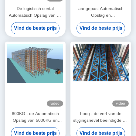
De logistisch cental
aangepast Automatisch
Automatisch Opslag van de
Opslag en
nevelverf en
Herwinningssysteem voor
Vind de beste prijs
Vind de beste prijs
Herwinningssysteem met
Pakhuisopslag
stapelaarkraan
video
video
800KG - de Automatisch
hoog - de verf van de
Opslag van 5000KG en
stijgingsnevel beëindigde het
Herwinningssysteem met
geautomatiseerde systeem
Vind de beste prijs
Vind de beste prijs
Steunbar, Blauw/sinaasappel
van de opslagherwinning