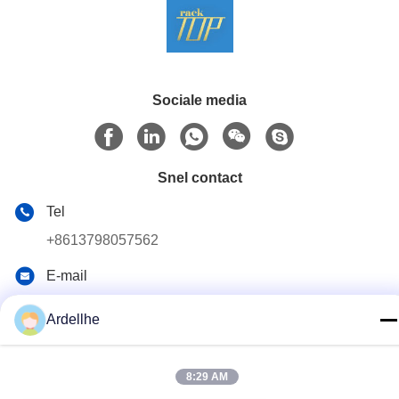
Sociale media
Snel contact
Tel
+8613798057562
E-mail
ardellhe@vip.163.com
Ardellhe
Adres
Litian Building, Zhoumen North Road, Liwan District,
Guangzhou, China
8:29 AM