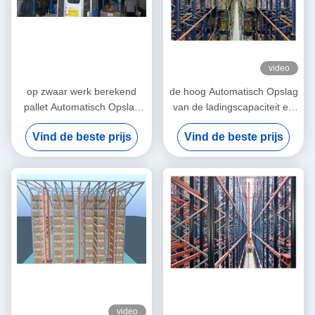
video
op zwaar werk berekend
de hoog Automatisch Opslag
pallet Automatisch Opslag
van de ladingscapaciteit en
en Herwinningssysteem met
Herwinningssysteem voor
Vind de beste prijs
Vind de beste prijs
koudgewalst staal, 30M
industriële opslag, 4000kg
video