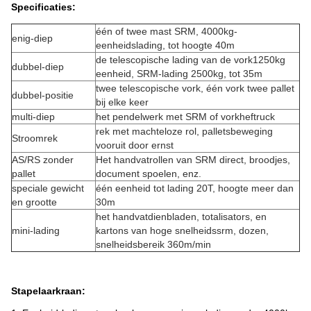
Specificaties:
één of twee mast SRM, 4000kg-
enig-diep
eenheidslading, tot hoogte 40m
de telescopische lading van de vork1250kg
dubbel-diep
eenheid, SRM-lading 2500kg, tot 35m
twee telescopische vork, één vork twee pallet
dubbel-positie
bij elke keer
multi-diep
het pendelwerk met SRM of vorkheftruck
rek met machteloze rol, palletsbeweging
Stroomrek
vooruit door ernst
AS/RS zonder
Het handvatrollen van SRM direct, broodjes,
pallet
document spoelen, enz.
speciale gewicht
één eenheid tot lading 20T, hoogte meer dan
en grootte
30m
het handvatdienbladen, totalisators, en
mini-lading
kartons van hoge snelheidssrm, dozen,
snelheidsbereik 360m/min
Stapelaarkraan: