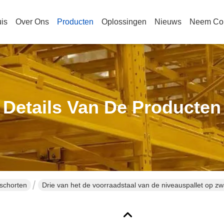
is
Over Ons
Producten
Oplossingen
Nieuws
Neem Con
Details Van De Producten
schorten
Drie van het de voorraadstaal van de niveauspallet op z
opslag