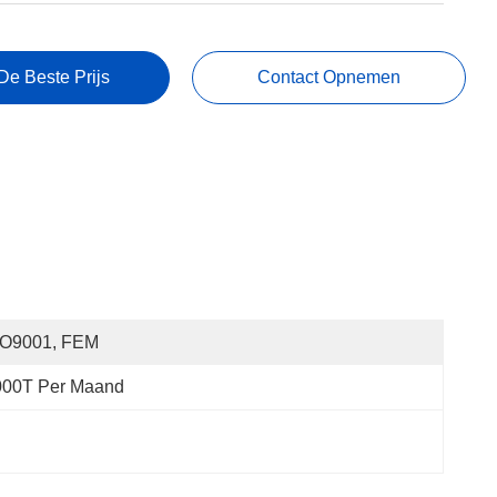
De Beste Prijs
Contact Opnemen
SO9001, FEM
000T Per Maand