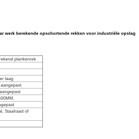
aar werk berekende opschortende rekken voor industriële opslag
rekend plankenrek
r laag
 aangepast
aangepast
1500MM,
ngepast
l, Staalraad of