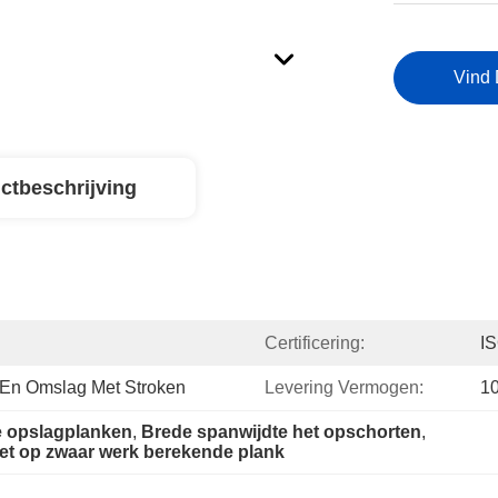
Vind 
ctbeschrijving
Certificering:
I
s En Omslag Met Stroken
Levering Vermogen:
1
e opslagplanken
, 
Brede spanwijdte het opschorten
, 
het op zwaar werk berekende plank