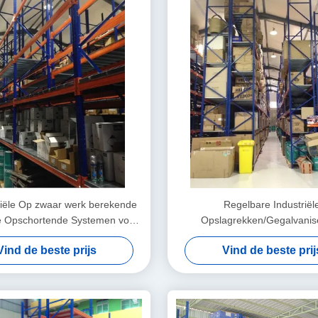
ële Op zwaar werk berekende
Regelbare Industriël
le Opschortende Systemen voor
Opslagrekken/Gegalvanis
Materiële Behandeling
Opschortende Rekke
Vind de beste prijs
Vind de beste prij