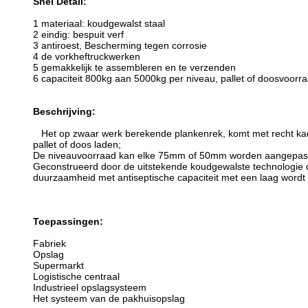
Snel Detail:
1 materiaal: koudgewalst staal
2 eindig: bespuit verf
3 antiroest, Bescherming tegen corrosie
4 de vorkheftruckwerken
5 gemakkelijk te assembleren en te verzenden
6 capaciteit 800kg aan 5000kg per niveau, pallet of doosvoor
Beschrijving:
Het op zwaar werk berekende plankenrek, komt met recht kader,
pallet of doos laden;
De niveauvoorraad kan elke 75mm of 50mm worden aangepast he
Geconstrueerd door de uitstekende koudgewalste technologie di
duurzaamheid met antiseptische capaciteit met een laag wordt
Toepassingen:
Fabriek
Opslag
Supermarkt
Logistische centraal
Industrieel opslagsysteem
Het systeem van de pakhuisopslag