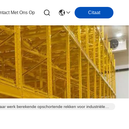
tact Met Ons Op
Citaat
waar werk berekende opschortende rekken voor industriële