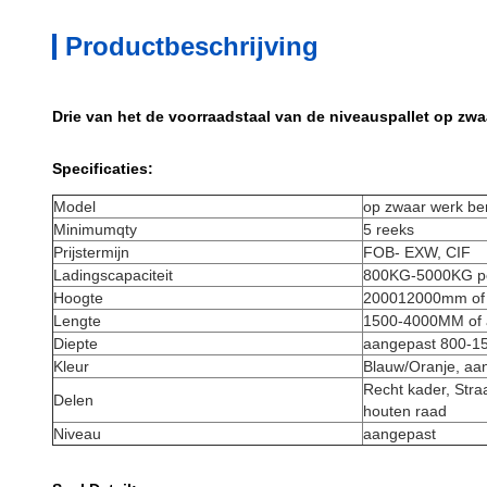
Productbeschrijving
Drie van het de voorraadstaal van de niveauspallet op zw
Specificaties:
Model
op zwaar werk be
Minimumqty
5 reeks
Prijstermijn
FOB- EXW, CIF
Ladingscapaciteit
800KG-5000KG pe
Hoogte
200012000mm of
Lengte
1500-4000MM of 
Diepte
aangepast 800-
Kleur
Blauw/Oranje, aa
Recht kader, Straa
Delen
houten raad
Niveau
aangepast