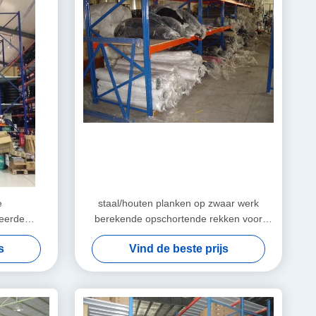
e
staal/houten planken op zwaar werk
eerde
berekende opschortende rekken voor
n
stoffen materiële voorraad
s
Vind de beste prijs