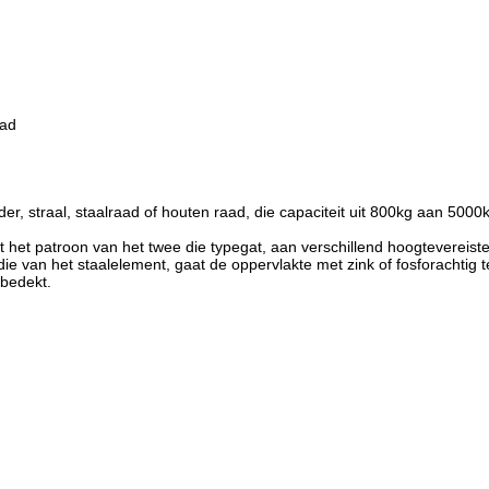
raad
 straal, staalraad of houten raad, die capaciteit uit 800kg aan 5000
t patroon van het twee die typegat, aan verschillend hoogtevereist
e van het staalelement, gaat de oppervlakte met zink of fosforachtig 
 bedekt.