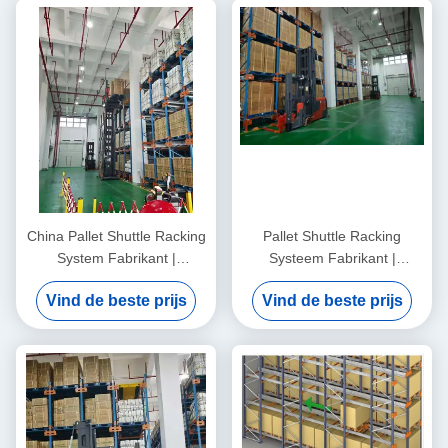
werking wordt gesteld
China Pallet Shuttle Racking
Pallet Shuttle Racking
System Fabrikant |
Systeem Fabrikant |
Aangepast High Density
Opslagoplossingen voor
Vind de beste prijs
Vind de beste prijs
Magazijn Opslagsysteem
Magazijnen met Hoge
Dichtheid