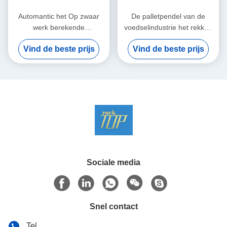
Automantic het Op zwaar
De palletpendel van de
werk berekende
voedselindustrie het rekken
Radiopendel Rekken, opslag
systeem met
Vind de beste prijs
Vind de beste prijs
het rekken systeem
vorkheftruck/pendelmachines
Sociale media
Snel contact
Tel