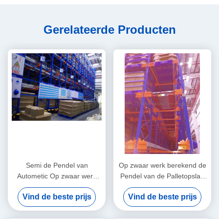
Gerelateerde Producten
Semi de Pendel van
Op zwaar werk berekend de
Autometic Op zwaar werk
Pendel van de Palletopslag
berekend Radio het Rekken
Radio het Rekken Systeem
Vind de beste prijs
Vind de beste prijs
Systeem voor Industrieel
dat door
Opslagbeheer
Vorkheftruck/Pendelmotor in