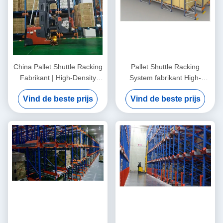
China Pallet Shuttle Racking
Pallet Shuttle Racking
Fabrikant | High-Density
System fabrikant High-
Magazijnopslag Oplossingen
Density Warehouse Storage
Vind de beste prijs
Vind de beste prijs
Ontworpen om Capaciteit te
Solutions voor snellere,
Maximaliseren, Doorvoer te
veiligere en efficiëntere
Verbeteren en Operationele
pallet handling
Kosten te Verlagen