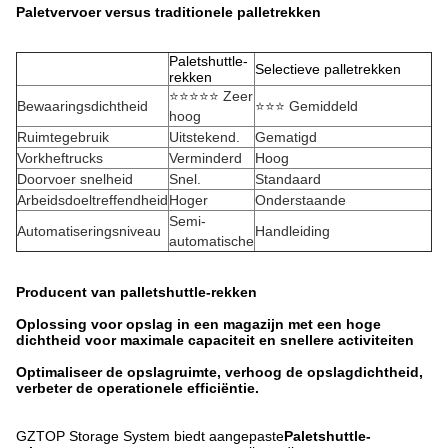
Paletvervoer versus traditionele palletrekken
Paletshuttle-
Selectieve palletrekken
rekken
⭐⭐⭐⭐⭐ Zeer
Bewaaringsdichtheid
⭐⭐⭐ Gemiddeld
hoog
Ruimtegebruik
Uitstekend.
Gematigd
Vorkheftrucks
Verminderd
Hoog
Doorvoer snelheid
Snel.
Standaard
Arbeidsdoeltreffendheid
Hoger
Onderstaande
Semi-
Automatiseringsniveau
Handleiding
automatische
Producent van palletshuttle-rekken
Oplossing voor opslag in een magazijn met een hoge
dichtheid voor maximale capaciteit en snellere activiteiten
Optimaliseer de opslagruimte, verhoog de opslagdichtheid,
verbeter de operationele efficiëntie.
GZTOP Storage System biedt aangepaste
Paletshuttle-